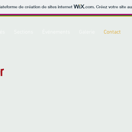
lateforme de création de sites internet
.com
. Créez votre site au
tés
Sections
Événements
Galerie
Contact
r